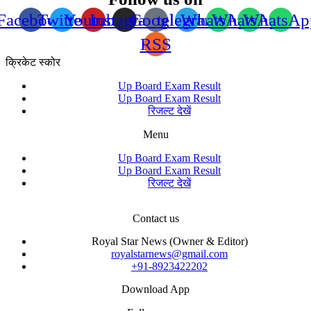
Facebook
Twitter
Youtube
Instagram
Google
telegram
WhatsApp
WhatsApp
WhatsAp
RSS
क्रिकेट स्कोर
Up Board Exam Result
Up Board Exam Result
रिजल्ट देखें
Menu
Up Board Exam Result
Up Board Exam Result
रिजल्ट देखें
Contact us
Royal Star News (Owner & Editor)
royalstarnews@gmail.com
+91-8923422202
Download App