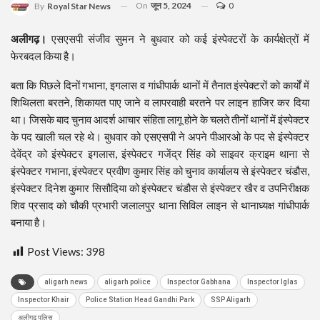
On
जून 5, 2024
0
By
Royal Star News
अलीगढ़।
एसएसपी संजीव सुमन ने बुधवार को कई इंस्पेक्टरों के कार्यक्षेत्रों में
फेरबदल किया है।
बता कि पिछले दिनों गभाना, इगलास व गांधीपार्क थानों में तैनात इंस्पेक्टरों को कार्यों में
शिथिलता बरतने, शिकायत पाए जाने व लापरवाही बरतने पर लाइन हाजिर कर दिया
था। जिसके बाद चुनाव आदर्श आचार संहिता लागू होने के चलते तीनों थानों में इंस्पेक्टर
के पद खाली चल रहे थे। बुधवार को एसएसपी ने अपने पीआरओ के पद से इंस्पेक्टर
देवेंद्र को इंस्पेक्टर इगलास, इंस्पेक्टर गजेंद्र सिंह को साइवर क्राइम थाना से
इंस्पेक्टर गभाना, इंस्पेक्टर प्रवीण कुमार सिंह को चुनाव कार्यालय से इंस्पेक्टर चंडौस,
इंस्पेक्टर दिनेश कुमार सिसौदिया को इंस्पेक्टर चंडौस से इंस्पेक्टर खैर व उपनिरीक्षक
शिव प्रसाद को चौकी प्रभारी जलालपुर थाना सिविल लाइन से थानाध्यक्ष गांधीपार्क
बनाया है।
Post Views:
398
aligarh news
aligarh police
Inspector Gabhana
Inspector Iglas
Inspector Khair
Police Station Head Gandhi Park
SSP Aligarh
अलीगढ पुलिस