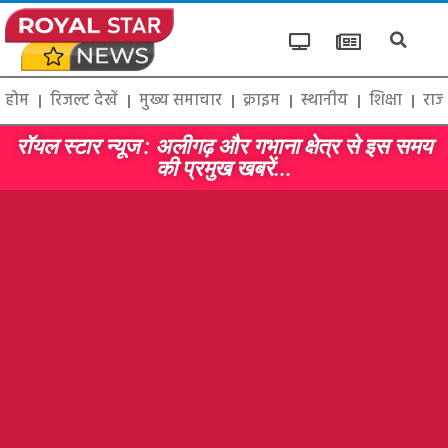
होम
रिजल्ट देखें
मुख्य समाचार
क्राइम
स्थानीय
शिक्षा
राज
रॉयल स्टार न्यूज : अलीगढ़ और गभाना क्षेत्र से इस समय
की प्रमुख खबरें...