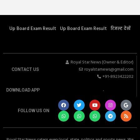
Up Board Exam Result
Up Board Exam Result
रिजल्ट देखें
Royal Star News (Owner & Editor)
royalstarnews@gmail.com
CONTACT US
+91-8923422202
DOWNLOAD APP
FOLLOW US ON
Royal Star News caters every local, state, politics and sports news. We