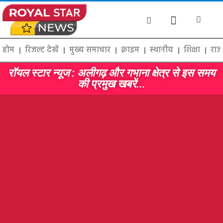
होम
रिजल्ट देखें
मुख्य समाचार
क्राइम
स्थानीय
शिक्षा
राज
रॉयल स्टार न्यूज : अलीगढ़ और गभाना क्षेत्र से इस समय
की प्रमुख खबरें...