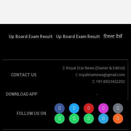
Up Board Exam Result
Up Board Exam Result
रिजल्ट देखें
Royal Star News (Owner & Editor)
royalstarnews@gmail.com
CONTACT US
+91-8923422202
DOWNLOAD APP
FOLLOW US ON