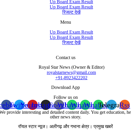
Up Board Exam Result
Up Board Exam Result
रिजल्ट देखें
Menu
Up Board Exam Result
Up Board Exam Result
रिजल्ट देखें
Contact us
Royal Star News (Owner & Editor)
royalstarnews@gmail.com
+91-8923422202
Download App
Follow us on
cebook
Twitter
Youtube
Instagram
Google
Whatsapp
Whatsapp
Whatsapp
Telegram
Rss
We provide interesting and detailed content daily. You get education, hea
other news story.
रॉयल स्टार न्यूज। अलीगढ़ और गभाना क्षेत्र। प्रमुख खबरें