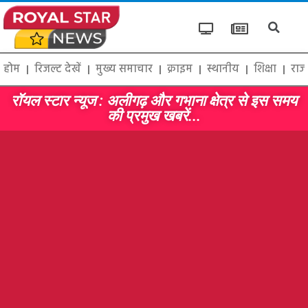
होम
रिजल्ट देखें
मुख्य समाचार
क्राइम
स्थानीय
शिक्षा
राज
रॉयल स्टार न्यूज : अलीगढ़ और गभाना क्षेत्र से इस समय
की प्रमुख खबरें...