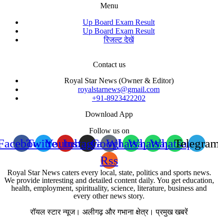
Menu
Up Board Exam Result
Up Board Exam Result
रिजल्ट देखें
Contact us
Royal Star News (Owner & Editor)
royalstarnews@gmail.com
+91-8923422202
Download App
Follow us on
Facebook
Twitter
Youtube
Instagram
Google
Whatsapp
Whatsapp
Whatsapp
Telegra
Rss
Royal Star News caters every local, state, politics and sports news.
We provide interesting and detailed content daily. You get education,
health, employment, spirituality, science, literature, business and
every other news story.
रॉयल स्टार न्यूज। अलीगढ़ और गभाना क्षेत्र। प्रमुख खबरें