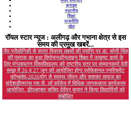
मुख्य समाचार
क्राइम
स्थानीय
शिक्षा
राजनीति
खेल
रॉयल स्टार न्यूज : अलीगढ़ और गभाना क्षेत्र से इस
समय की प्रमुख खबरें...
जैव प्रौद्योगिकी से सतत विकास लक्ष्यों की प्राप्ति पर डा. सोनी सिंह
की पुस्तक का हुआ विमोचन
ऑनलाइन शिक्षा में उत्कृष्ट कार्य के
लिए मंगलायतन विश्वविद्यालय को राष्ट्रीय स्तर पर सम्मान
कर्मा देवी
समूह में 26 व 27 जून को आयोजित होगा प्रोफेशनल एनरिचमेंट
कॉन्क्लेव-2026
योग से स्वस्थ जीवन और सशक्त समाज का
संदेश
डीएमएस एस.पी. लॉ कॉलेज में विधिक जागरूकता कार्यक्रम
आयोजित, डीएलएसए सचिव देवेंद्र कुमार ने किया विद्यार्थियों को
संबोधित