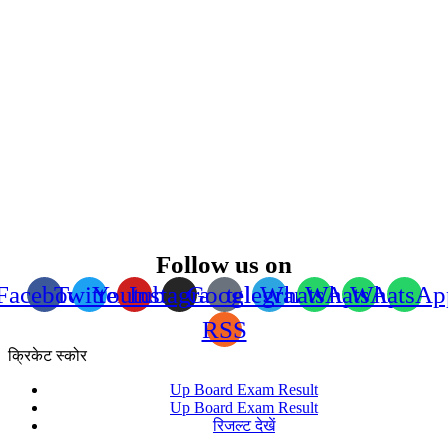
Follow us on
Facebook
Twitter
Youtube
Instagram
Google
telegram
WhatsApp
WhatsApp
WhatsAp
RSS
क्रिकेट स्कोर
Up Board Exam Result
Up Board Exam Result
रिजल्ट देखें