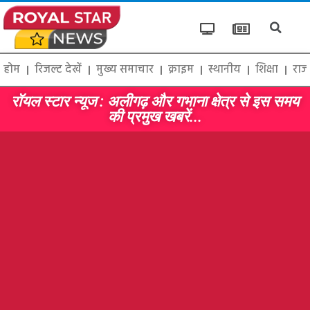
होम
रिजल्ट देखें
मुख्य समाचार
क्राइम
स्थानीय
शिक्षा
राज
रॉयल स्टार न्यूज : अलीगढ़ और गभाना क्षेत्र से इस समय
की प्रमुख खबरें...