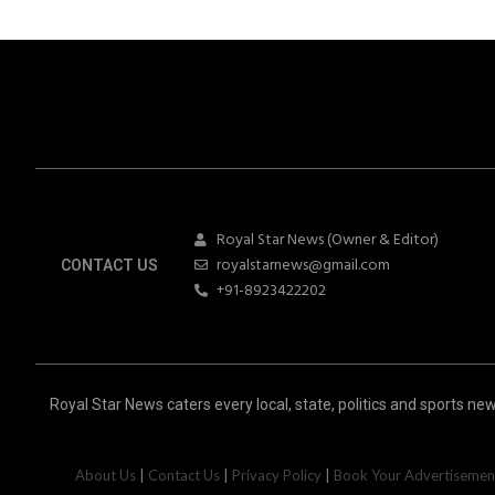
Royal Star News (Owner & Editor)
royalstarnews@gmail.com
CONTACT US
+91-8923422202
Royal Star News caters every local, state, politics and sports new
About Us
|
Contact Us
|
Privacy Policy
|
Book Your Advertisemen