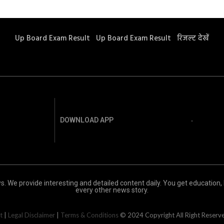
Up Board Exam Result
Up Board Exam Result
रिजल्ट देखें
DOWNLOAD APP
s. We provide interesting and detailed content daily. You get education, 
every other news story.
रॉयल स्टार न्यूज। अलीगढ़ और गभाना क्षेत्र। प्रमुख खबरें
t
|
Legal Disclaimer
|
Terms & Conditions
© 2024 Copyright All Right Reserv