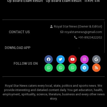
Up Board Exam Result
Up Board Exam Result
रिजल्ट देखें
Royal Star News (Owner & Editor)
royalstarnews@gmail.com
CONTACT US
+91-8923422202
DOWNLOAD APP
FOLLOW US ON
Royal Star News caters every local, state, politics and sports news. We
provide interesting and detailed content daily. You get education, health,
employment, spirituality, science, literature, business and every other news
story.
रॉयल स्टार न्यूज। अलीगढ़ और गभाना क्षेत्र। प्रमुख खबरें