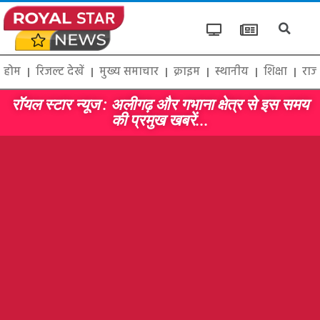
होम
रिजल्ट देखें
मुख्य समाचार
क्राइम
स्थानीय
शिक्षा
राज
रॉयल स्टार न्यूज : अलीगढ़ और गभाना क्षेत्र से इस समय
की प्रमुख खबरें...