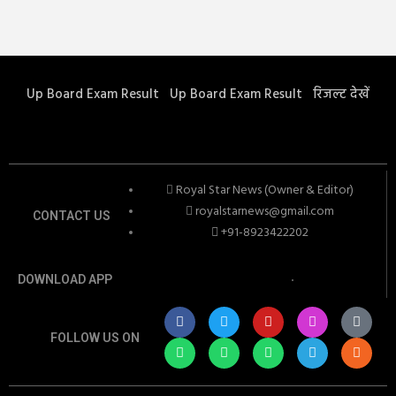
Up Board Exam Result
Up Board Exam Result
रिजल्ट देखें
Royal Star News (Owner & Editor)
royalstarnews@gmail.com
CONTACT US
+91-8923422202
DOWNLOAD APP
FOLLOW US ON