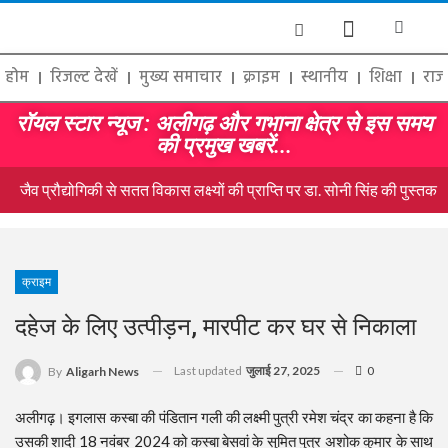
होम
रिजल्ट देखें
मुख्य समाचार
क्राइम
स्थानीय
शिक्षा
राज
रॉयल स्टार न्यूज : अलीगढ़ और गभाना क्षेत्र से इस समय
की प्रमुख खबरें...
जैव प्रौद्योगिकी से सतत विकास लक्ष्यों की प्राप्ति पर डा. सोनी सिंह की पुस्त
क्राइम
दहेज के लिए उत्पीड़न, मारपीट कर घर से निकाला
Last updated
जुलाई 27, 2025
0
By
Aligarh News
अलीगढ़। इगलास कस्बा की पंडितान गली की लक्ष्मी पुत्री रमेश चंद्र का कहना है कि
उसकी शादी 18 नवंबर 2024 को कस्बा बेसवां के सुमित पुत्र अशोक कुमार के साथ