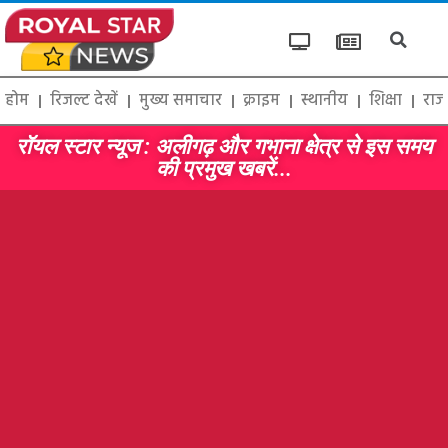
होम
रिजल्ट देखें
मुख्य समाचार
क्राइम
स्थानीय
शिक्षा
राज
रॉयल स्टार न्यूज : अलीगढ़ और गभाना क्षेत्र से इस समय
की प्रमुख खबरें...