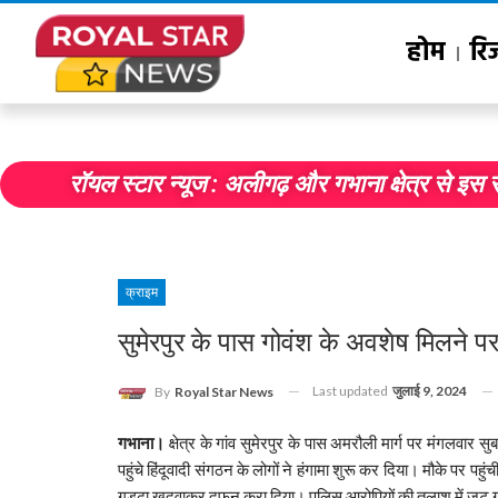
होम
रि
रॉयल स्टार न्यूज : अलीगढ़ और गभाना क्षेत्र से इस 
जैव
क्राइम
सुमेरपुर के पास गोवंश के अवशेष मिलने प
Last updated
जुलाई 9, 2024
By
Royal Star News
गभाना।
क्षेत्र के गांव सुमेरपुर के पास अमरौली मार्ग पर मंगलव
पहुंचे हिंदूवादी संगठन के लोगों ने हंगामा शुरू कर दिया। मौके पर पहुं
गड्ढा खुदवाकर दफन करा दिया। पुलिस आरोपियों की तलाश में जुट 