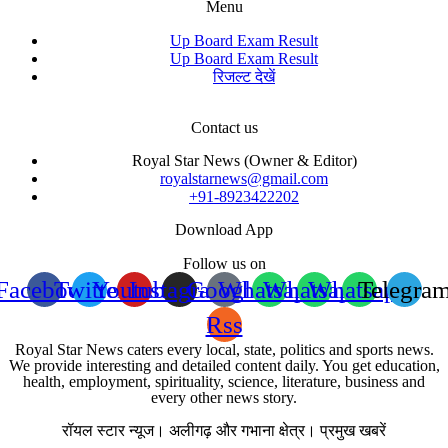
Menu
Up Board Exam Result
Up Board Exam Result
रिजल्ट देखें
Contact us
Royal Star News (Owner & Editor)
royalstarnews@gmail.com
+91-8923422202
Download App
Follow us on
Facebook
Twitter
Youtube
Instagram
Google
Whatsapp
Whatsapp
Whatsapp
Telegra
Rss
Royal Star News caters every local, state, politics and sports news.
We provide interesting and detailed content daily. You get education,
health, employment, spirituality, science, literature, business and
every other news story.
रॉयल स्टार न्यूज। अलीगढ़ और गभाना क्षेत्र। प्रमुख खबरें