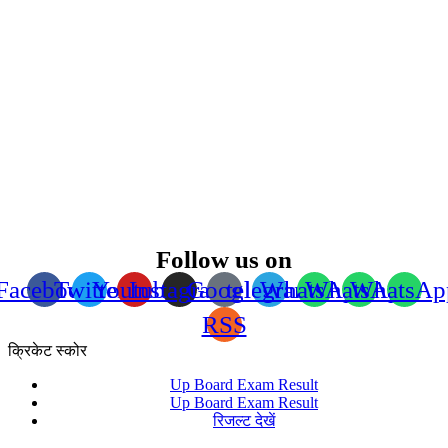
Follow us on
Facebook
Twitter
Youtube
Instagram
Google
telegram
WhatsApp
WhatsApp
WhatsAp
RSS
क्रिकेट स्कोर
Up Board Exam Result
Up Board Exam Result
रिजल्ट देखें