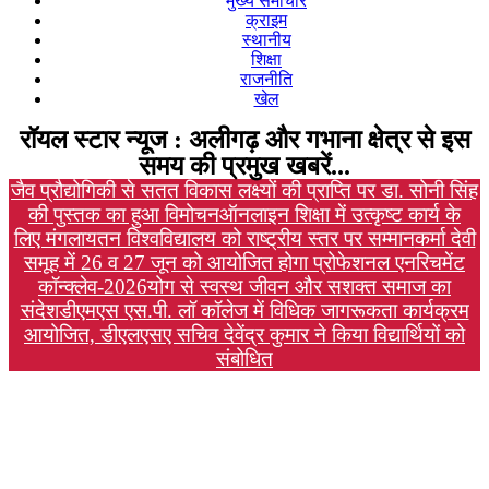
मुख्य समाचार
क्राइम
स्थानीय
शिक्षा
राजनीति
खेल
रॉयल स्टार न्यूज : अलीगढ़ और गभाना क्षेत्र से इस
समय की प्रमुख खबरें...
जैव प्रौद्योगिकी से सतत विकास लक्ष्यों की प्राप्ति पर डा. सोनी सिंह
की पुस्तक का हुआ विमोचन
ऑनलाइन शिक्षा में उत्कृष्ट कार्य के
लिए मंगलायतन विश्वविद्यालय को राष्ट्रीय स्तर पर सम्मान
कर्मा देवी
समूह में 26 व 27 जून को आयोजित होगा प्रोफेशनल एनरिचमेंट
कॉन्क्लेव-2026
योग से स्वस्थ जीवन और सशक्त समाज का
संदेश
डीएमएस एस.पी. लॉ कॉलेज में विधिक जागरूकता कार्यक्रम
आयोजित, डीएलएसए सचिव देवेंद्र कुमार ने किया विद्यार्थियों को
संबोधित