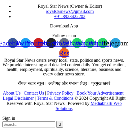
Royal Star News (Owner & Editor)
royalstarnews@gmail.com
+91-8923422202
Download App
Follow us on
Facebook
Twitter
Youtube
Instagram
Google
Whatsapp
Whatsapp
Whatsapp
Telegra
Rss
Royal Star News caters every local, state, politics and sports news.
We provide interesting and detailed content daily. You get education,
health, employment, spirituality, science, literature, business and
every other news story.
रॉयल स्टार न्यूज। अलीगढ़ और गभाना क्षेत्र। प्रमुख खबरें
About Us
|
Contact Us
|
Privacy Policy
|
Book Your Advertisement
|
Legal Disclaimer
|
Terms & Conditions
© 2024 Copyright All Right
Reserved with Royal Star News | Powered by
Mediabharti Web
Solutions
Sign in