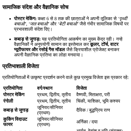
सामाजिक संदेश और वैज्ञानिक सोच
पोस्टर मेकिंग:
कक्षा 6 से 8 तक की छात्राओं ने अपनी तूलिका से
‘पृथ्वी
बचाओ’
,
‘जल बचाओ’
और
‘बेटी बचाओ’
जैसे गंभीर सामाजिक विषयों पर
प्रभावशाली संदेश दिए।
कबाड़ से जुगाड़:
यह प्रतियोगिता आकर्षण का मुख्य केंद्र रही। नन्हे
वैज्ञानिकों ने अनुपयोगी सामान का इस्तेमाल कर
कूलर, टॉर्च, वाटर
प्यूरीफायर और रसोई गैस मॉडल
जैसे क्रियाशील प्रोजेक्ट बनाकर
अपनी वैज्ञानिक प्रतिभा का लोहा मनवाया।
प्रतिभाशाली विजेता
प्रतियोगिताओं में उत्कृष्ट प्रदर्शन करने वाले कुछ प्रमुख विजेता इस प्रकार रहे:
प्रतियोगिता
वर्ग/स्थान
विजेता
पोस्टर मेकिंग
प्रथम, द्वितीय, तृतीय
वैष्णवी, मिताक्षरा, परी
रंगोली
प्रथम, द्वितीय, तृतीय
चिंकी, याशिका, भूमि कश्यप
जूनियर/सीनियर
कबाड़ से जुगाड़
दैविक / बुद्धप्रिय रत्न
(प्रथम)
कुकिंग विदाउट
जूनियर/सीनियर
अर्निका / दया
फायर
(प्रथम)
आर्यन, वेदांश व भूमि (संयुक्त),