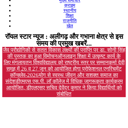
मुख्य समाचार
क्राइम
स्थानीय
शिक्षा
राजनीति
खेल
रॉयल स्टार न्यूज : अलीगढ़ और गभाना क्षेत्र से इस
समय की प्रमुख खबरें...
जैव प्रौद्योगिकी से सतत विकास लक्ष्यों की प्राप्ति पर डा. सोनी सिंह
की पुस्तक का हुआ विमोचन
ऑनलाइन शिक्षा में उत्कृष्ट कार्य के
लिए मंगलायतन विश्वविद्यालय को राष्ट्रीय स्तर पर सम्मान
कर्मा देवी
समूह में 26 व 27 जून को आयोजित होगा प्रोफेशनल एनरिचमेंट
कॉन्क्लेव-2026
योग से स्वस्थ जीवन और सशक्त समाज का
संदेश
डीएमएस एस.पी. लॉ कॉलेज में विधिक जागरूकता कार्यक्रम
आयोजित, डीएलएसए सचिव देवेंद्र कुमार ने किया विद्यार्थियों को
संबोधित