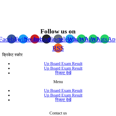
Follow us on
Facebook
Twitter
Youtube
Instagram
Google
telegram
WhatsApp
WhatsApp
WhatsAp
RSS
क्रिकेट स्कोर
Up Board Exam Result
Up Board Exam Result
रिजल्ट देखें
Menu
Up Board Exam Result
Up Board Exam Result
रिजल्ट देखें
Contact us