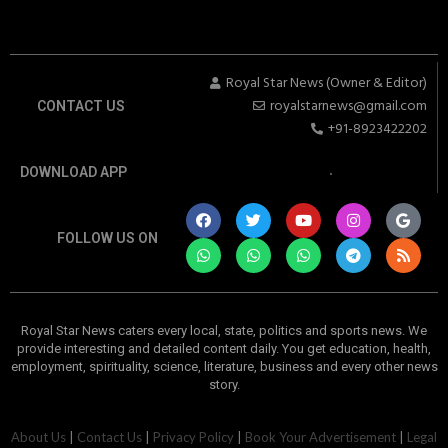
Royal Star News (Owner & Editor)
royalstarnews@gmail.com
CONTACT US
+91-8923422202
DOWNLOAD APP
FOLLOW US ON
Royal Star News caters every local, state, politics and sports news. We
provide interesting and detailed content daily. You get education, health,
employment, spirituality, science, literature, business and every other news
story.
रॉयल स्टार न्यूज। अलीगढ़ और गभाना क्षेत्र। प्रमुख खबरें
About Us
|
Contact Us
|
Privacy Policy
|
Book Your Advertisement
|
Legal