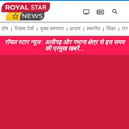
होम
रिजल्ट देखें
मुख्य समाचार
क्राइम
स्थानीय
शिक्षा
राज
रॉयल स्टार न्यूज : अलीगढ़ और गभाना क्षेत्र से इस समय
की प्रमुख खबरें...