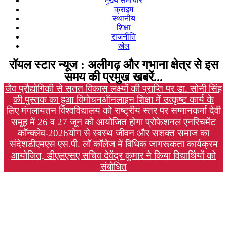
मुख्य समाचार
क्राइम
स्थानीय
शिक्षा
राजनीति
खेल
रॉयल स्टार न्यूज : अलीगढ़ और गभाना क्षेत्र से इस
समय की प्रमुख खबरें...
जैव प्रौद्योगिकी से सतत विकास लक्ष्यों की प्राप्ति पर डा. सोनी सिंह
की पुस्तक का हुआ विमोचन
ऑनलाइन शिक्षा में उत्कृष्ट कार्य के
लिए मंगलायतन विश्वविद्यालय को राष्ट्रीय स्तर पर सम्मान
कर्मा देवी
समूह में 26 व 27 जून को आयोजित होगा प्रोफेशनल एनरिचमेंट
कॉन्क्लेव-2026
योग से स्वस्थ जीवन और सशक्त समाज का
संदेश
डीएमएस एस.पी. लॉ कॉलेज में विधिक जागरूकता कार्यक्रम
आयोजित, डीएलएसए सचिव देवेंद्र कुमार ने किया विद्यार्थियों को
संबोधित