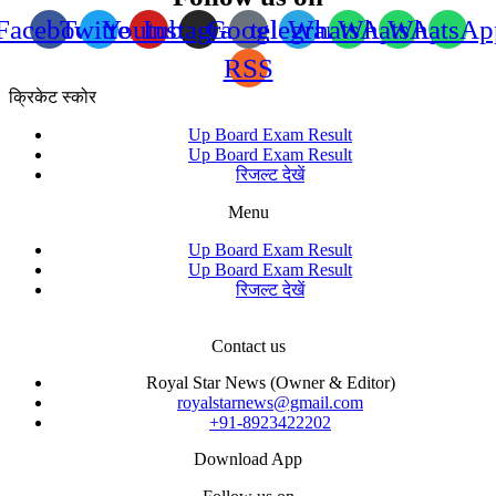
Facebook
Twitter
Youtube
Instagram
Google
telegram
WhatsApp
WhatsApp
WhatsAp
RSS
क्रिकेट स्कोर
Up Board Exam Result
Up Board Exam Result
रिजल्ट देखें
Menu
Up Board Exam Result
Up Board Exam Result
रिजल्ट देखें
Contact us
Royal Star News (Owner & Editor)
royalstarnews@gmail.com
+91-8923422202
Download App