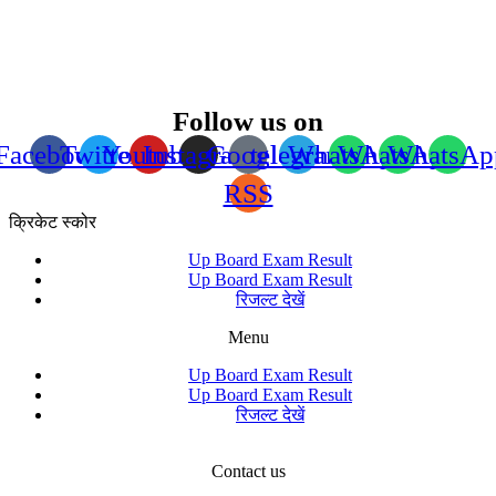
Follow us on
Facebook
Twitter
Youtube
Instagram
Google
telegram
WhatsApp
WhatsApp
WhatsAp
RSS
क्रिकेट स्कोर
Up Board Exam Result
Up Board Exam Result
रिजल्ट देखें
Menu
Up Board Exam Result
Up Board Exam Result
रिजल्ट देखें
Contact us