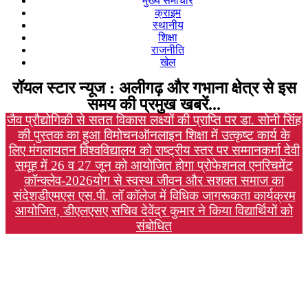
मुख्य समाचार
क्राइम
स्थानीय
शिक्षा
राजनीति
खेल
रॉयल स्टार न्यूज : अलीगढ़ और गभाना क्षेत्र से इस
समय की प्रमुख खबरें...
जैव प्रौद्योगिकी से सतत विकास लक्ष्यों की प्राप्ति पर डा. सोनी सिंह
की पुस्तक का हुआ विमोचन
ऑनलाइन शिक्षा में उत्कृष्ट कार्य के
लिए मंगलायतन विश्वविद्यालय को राष्ट्रीय स्तर पर सम्मान
कर्मा देवी
समूह में 26 व 27 जून को आयोजित होगा प्रोफेशनल एनरिचमेंट
कॉन्क्लेव-2026
योग से स्वस्थ जीवन और सशक्त समाज का
संदेश
डीएमएस एस.पी. लॉ कॉलेज में विधिक जागरूकता कार्यक्रम
आयोजित, डीएलएसए सचिव देवेंद्र कुमार ने किया विद्यार्थियों को
संबोधित