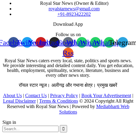
Royal Star News (Owner & Editor)
royalstarnews@gmail.com
+91-8923422202
Download App
Follow us on
Facebook
Twitter
Youtube
Instagram
Google
Whatsapp
Whatsapp
Whatsapp
Telegra
Rss
Royal Star News caters every local, state, politics and sports news.
We provide interesting and detailed content daily. You get education,
health, employment, spirituality, science, literature, business and
every other news story.
रॉयल स्टार न्यूज। अलीगढ़ और गभाना क्षेत्र। प्रमुख खबरें
About Us
|
Contact Us
|
Privacy Policy
|
Book Your Advertisement
|
Legal Disclaimer
|
Terms & Conditions
© 2024 Copyright All Right
Reserved with Royal Star News | Powered by
Mediabharti Web
Solutions
Sign in