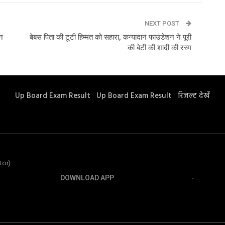
NEXT POST
चन
बेबस पिता की टूटी हिम्मत को सहारा, कन्यादान फाउंडेशन ने पूरी
की बेटी की शादी की रस्म
Up Board Exam Result
Up Board Exam Result
रिजल्ट देखें
tor)
m
DOWNLOAD APP