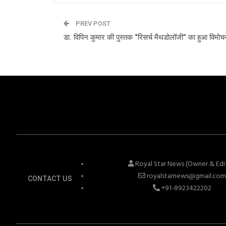
PREV POST
डा. विपिन कुमार की पुस्तक “रिसर्च मैथडोलॉजी” का हुआ विमो
Royal Star News (Owner & Edi
royalstarnews@gmail.co
CONTACT US
+91-8923422202