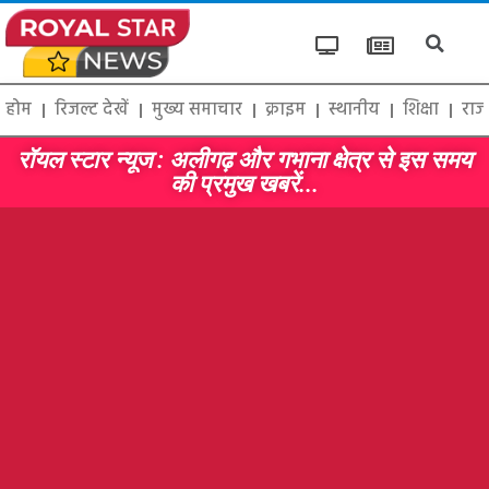
होम
रिजल्ट देखें
मुख्य समाचार
क्राइम
स्थानीय
शिक्षा
राज
रॉयल स्टार न्यूज : अलीगढ़ और गभाना क्षेत्र से इस समय
की प्रमुख खबरें...