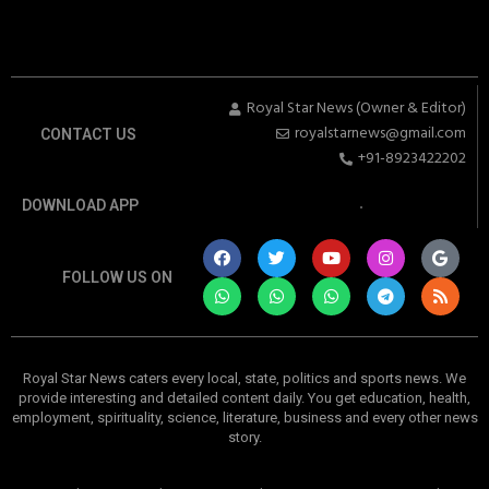
Royal Star News (Owner & Editor)
royalstarnews@gmail.com
CONTACT US
+91-8923422202
DOWNLOAD APP
FOLLOW US ON
Royal Star News caters every local, state, politics and sports news. We
provide interesting and detailed content daily. You get education, health,
employment, spirituality, science, literature, business and every other news
story.
रॉयल स्टार न्यूज। अलीगढ़ और गभाना क्षेत्र। प्रमुख खबरें