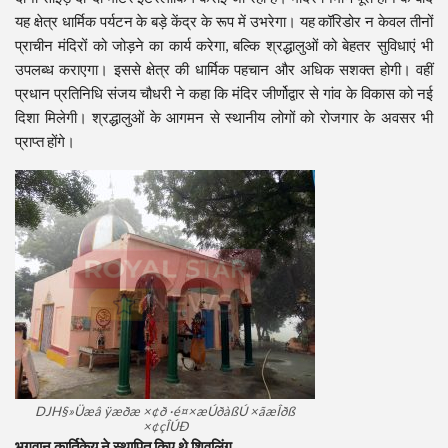
यह क्षेत्र धार्मिक पर्यटन के बड़े केंद्र के रूप में उभरेगा। यह कॉरिडोर न केवल तीनों
प्राचीन मंदिरों को जोड़ने का कार्य करेगा, बल्कि श्रद्धालुओं को बेहतर सुविधाएं भी
उपलब्ध कराएगा। इससे क्षेत्र की धार्मिक पहचान और अधिक सशक्त होगी। वहीं
प्रधान प्रतिनिधि संजय चौधरी ने कहा कि मंदिर जीर्णोद्वार से गांव के विकास को नई
दिशा मिलेगी। श्रद्धालुओं के आगमन से स्थानीय लोगों को रोजगार के अवसर भी
प्राप्त होंगे।
DJH§»Üæâ ÿæðæ ×¢ð ·é¤×æÚðàßÚ ×ãæÎðß
×¢çÎÚÐ
भगवान कार्तिकेय ने स्थापित किए थे शिवलिंग