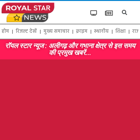
होम
रिजल्ट देखें
मुख्य समाचार
क्राइम
स्थानीय
शिक्षा
राज
रॉयल स्टार न्यूज : अलीगढ़ और गभाना क्षेत्र से इस समय
की प्रमुख खबरें...