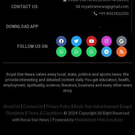
royalstarnews@gmail.com
CONTACT US
+91-8923422202
DOWNLOAD APP
FOLLOW US ON
Royal Star News caters every local, state, politics and sports news. We
provide interesting and detailed content daily. You get education, health,
employment, spirituality, science, literature, business and every other news
story.
रॉयल स्टार न्यूज। अलीगढ़ और गभाना क्षेत्र। प्रमुख खबरें
About Us
|
Contact Us
|
Privacy Policy
|
Book Your Advertisement
|
Legal
Disclaimer
|
Terms & Conditions
© 2024 Copyright All Right Reserved
with Royal Star News | Powered by
Mediabharti Web Solutions