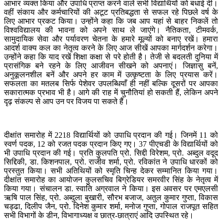
आभार व्यक्त किया और उपाधि प्राप्त करने वाले सभी विद्यार्थियों को बधाई दी।
वहीं संकाय और कर्मचारियों की अटूट प्रतिबद्धता से सफल रहे पिछले वर्ष के
लिए आभार प्रकट किया। उन्होंने कहा कि जब आप यहां से बाहर निकलें तो
विश्वविद्यालय की भावना को अपने साथ ले जाएंगे। नैतिकता, टीमवर्क,
सामुदायिक सेवा और पर्यावरण चेतना के हमारे मूल्यों को बनाए रखें। हमारा
आदर्श वाक्य कल का नेतृत्व करने के लिए आज सीखें आपका मार्गदर्शन करेगा।
उन्होंने कहा कि याद रखें शिक्षा कक्षा से परे होती है। तेजी से बदलती दुनिया में
प्रासंगिक बने रहने के लिए आजीवन सीखने को अपनाएं। जिज्ञासु बनें,
अनुकूलनशील बनें और अपने हर काम में उत्कृष्टता के लिए प्रयास करें।
सफलता का मतलब सिर्फ पेशेवर उपलब्धियाँ ही नहीं बल्कि दूसरों पर आपका
सकारात्मक प्रभाव भी है। आगे की राह में चुनौतियां हो सकती हैं, लेकिन अपने
दृढ़ संकल्प से आप उन पर विजय पा सकते हैं।
दीक्षांत समारोह में 2218 विद्यार्थियों को उपाधि प्रदान की गई। जिनमें 11 को
स्वर्ण पदक, 12 को रजत पदक प्रदान किए गए। 37 पीएचडी के विद्यार्थियों को
भी उपाधि प्रदान की गई। प्रति कुलपति प्रो. सिद्दी विरेशम, प्रो. अब्दुल वदूद
सिद्दिकी, डा. किशनपाल, प्रो. राजीव शर्मा, प्रो. रविकांत ने उपाधि धारकों को
प्रस्तुत किया। सभी अतिथियों को स्मृति चिन्ह देकर सम्मानित किया गया।
दीक्षांत समारोह का आयोजन कुलसचिव बिग्रेडियर समरवीर सिंह के नेतृत्व में
किया गया। संचालन डा. स्वाति अग्रवाल ने किया। इस अवसर पर एमएलसी
ऋषि पाल सिंह, प्रो. अब्दुला बुखारी, सौरभ बजाज, अतुल कुमार गुप्ता, विकास
चड्ढा, दिलीप जैन, प्रो. दिनेश कुमार शर्मा, मनोज गुप्ता, गोपाल राजपूत सहित
सभी विभागों के डीन, विभागाध्यक्ष व छात्र-छात्राएं आदि उपस्थित रहे।