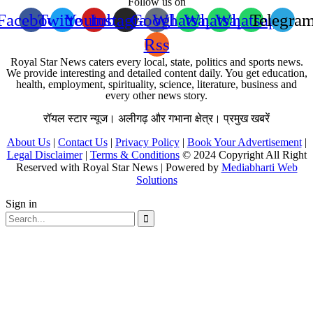
Follow us on
Facebook
Twitter
Youtube
Instagram
Google
Whatsapp
Whatsapp
Whatsapp
Telegra
Rss
Royal Star News caters every local, state, politics and sports news.
We provide interesting and detailed content daily. You get education,
health, employment, spirituality, science, literature, business and
every other news story.
रॉयल स्टार न्यूज। अलीगढ़ और गभाना क्षेत्र। प्रमुख खबरें
About Us
|
Contact Us
|
Privacy Policy
|
Book Your Advertisement
|
Legal Disclaimer
|
Terms & Conditions
© 2024 Copyright All Right
Reserved with Royal Star News | Powered by
Mediabharti Web
Solutions
Sign in