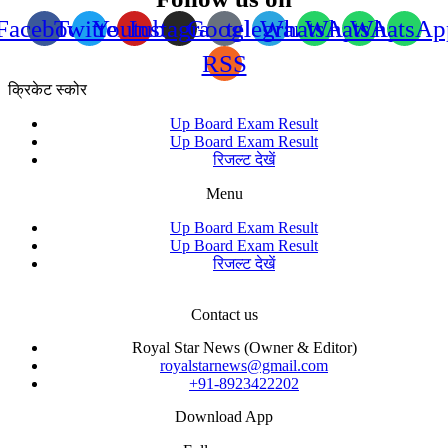
Facebook
Twitter
Youtube
Instagram
Google
telegram
WhatsApp
WhatsApp
WhatsAp
RSS
क्रिकेट स्कोर
Up Board Exam Result
Up Board Exam Result
रिजल्ट देखें
Menu
Up Board Exam Result
Up Board Exam Result
रिजल्ट देखें
Contact us
Royal Star News (Owner & Editor)
royalstarnews@gmail.com
+91-8923422202
Download App