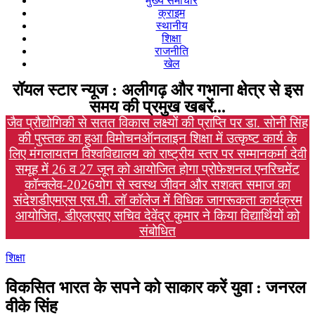
मुख्य समाचार
क्राइम
स्थानीय
शिक्षा
राजनीति
खेल
रॉयल स्टार न्यूज : अलीगढ़ और गभाना क्षेत्र से इस
समय की प्रमुख खबरें...
जैव प्रौद्योगिकी से सतत विकास लक्ष्यों की प्राप्ति पर डा. सोनी सिंह
की पुस्तक का हुआ विमोचन
ऑनलाइन शिक्षा में उत्कृष्ट कार्य के
लिए मंगलायतन विश्वविद्यालय को राष्ट्रीय स्तर पर सम्मान
कर्मा देवी
समूह में 26 व 27 जून को आयोजित होगा प्रोफेशनल एनरिचमेंट
कॉन्क्लेव-2026
योग से स्वस्थ जीवन और सशक्त समाज का
संदेश
डीएमएस एस.पी. लॉ कॉलेज में विधिक जागरूकता कार्यक्रम
आयोजित, डीएलएसए सचिव देवेंद्र कुमार ने किया विद्यार्थियों को
संबोधित
शिक्षा
विकसित भारत के सपने को साकार करें युवा : जनरल
वीके सिंह