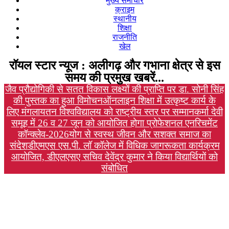
मुख्य समाचार
क्राइम
स्थानीय
शिक्षा
राजनीति
खेल
रॉयल स्टार न्यूज : अलीगढ़ और गभाना क्षेत्र से इस
समय की प्रमुख खबरें...
जैव प्रौद्योगिकी से सतत विकास लक्ष्यों की प्राप्ति पर डा. सोनी सिंह
की पुस्तक का हुआ विमोचन
ऑनलाइन शिक्षा में उत्कृष्ट कार्य के
लिए मंगलायतन विश्वविद्यालय को राष्ट्रीय स्तर पर सम्मान
कर्मा देवी
समूह में 26 व 27 जून को आयोजित होगा प्रोफेशनल एनरिचमेंट
कॉन्क्लेव-2026
योग से स्वस्थ जीवन और सशक्त समाज का
संदेश
डीएमएस एस.पी. लॉ कॉलेज में विधिक जागरूकता कार्यक्रम
आयोजित, डीएलएसए सचिव देवेंद्र कुमार ने किया विद्यार्थियों को
संबोधित