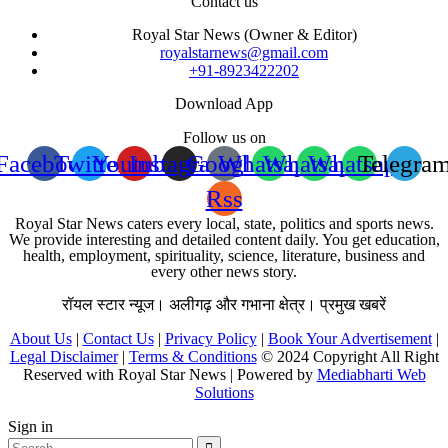
Contact us
Royal Star News (Owner & Editor)
royalstarnews@gmail.com
+91-8923422202
Download App
Follow us on
Facebook
Twitter
Youtube
Instagram
Google
Whatsapp
Whatsapp
Whatsapp
Telegra
Rss
Royal Star News caters every local, state, politics and sports news.
We provide interesting and detailed content daily. You get education,
health, employment, spirituality, science, literature, business and
every other news story.
रॉयल स्टार न्यूज। अलीगढ़ और गभाना क्षेत्र। प्रमुख खबरें
About Us
|
Contact Us
|
Privacy Policy
|
Book Your Advertisement
|
Legal Disclaimer
|
Terms & Conditions
© 2024 Copyright All Right
Reserved with Royal Star News | Powered by
Mediabharti Web
Solutions
Sign in