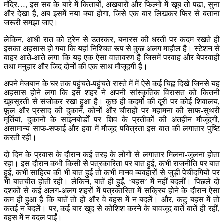
मंदिर…, इस सब के बारे में किताबों, अखबारों और फिल्मों में खूब तो पढ़ा, सुना
और देखा है, अब इसमें नया क्या होगा, जिसे एक बार लिखकर फिर से बताना
जरूरी समझा जाए।
लेकिन, आधी रात को ट्रेन से उतरकर, बनारस की धरती पर कदम रखते ही
इसका अहसास हो गया कि यहां निश्चित रूप से कुछ अलग माहौल है। स्टेशन से
बाहर आते-आते लगा कि यह एक ऐसा वातावरण है जिसमें परवाह और बेपरवाही
तथा मनुहार और जिद दोनों की एक साथ मौजूदगी है।
अपने मेजबान के घर तक पहुंचते-पहुंचते रास्ते में में ऐसे कई चिह्न दिखे जिनसे यह
अहसास होने लगा कि इस शहर ने अपनी सांस्कृतिक विरासत को कितनी
खूबसूरती से संजोकर रखा हुआ है। कुछ ही कदमों की दूरी पर कोई शिवालय,
फूल और प्रसाद की दुकानें, कोनों और चौराहों पर महामना की साफ-सुथरी
मूर्तियां, दुकानों के साइनबोर्डों पर शिव के प्रतीकों की अंतहीन मौजूदगी,
असामान्य साफ-सफाई और हवा में मौजूद पवित्रता इस बात की लगातार पुष्टि
करती रहीं।
दो दिन के प्रवास के दौरान कई तरह के लोगों से लगातार मिलना-जुलना होता
रहा। इस दौरान कभी किसी से पत्रकारिता पर बात हुई, कभी राजनीति पर बात
हुई, कभी साहित्य की भी बात हुई तो कभी मानव व्यवहारों से जुड़ी पेचीदगियों पर
भी बातचीत होती रही। लेकिन, बातें ही हुईं, ‘बहस’ में नहीं बदलीं। पिछले दो
दशकों से कई अलग-अलग शहरों में पत्रकारिता में सक्रिय होने के दौरान ऐसा
कम ही हुआ है कि बातें तो हों और वे बहस में न बदलें। और, कटु बहस में तो
कतई न बदलें। पर, कई बार खुद से कोशिश करने के बावजूद बातें बातें ही रहीं,
बहस में न बदल पाईं।