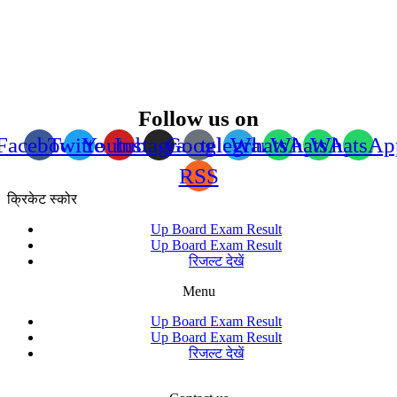
Follow us on
Facebook
Twitter
Youtube
Instagram
Google
telegram
WhatsApp
WhatsApp
WhatsAp
RSS
क्रिकेट स्कोर
Up Board Exam Result
Up Board Exam Result
रिजल्ट देखें
Menu
Up Board Exam Result
Up Board Exam Result
रिजल्ट देखें