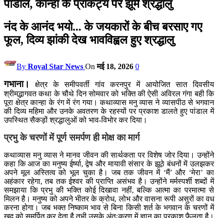
पांडाल, कान्हा के प्राकट्य पर झूमे श्रद्धालु
नंद के आनंद भयो... के जयकारों के बीच बरसाए गए
फूल, दिव्य झांकी देख भावविह्वल हुए श्रद्धालु
By
Royal Star News
On
मई 18, 2026
0
गभाना।
क्षेत्र के समीपवर्ती गांव करनपुर में आयोजित सात दिवसीय
श्रीमद्भागवत कथा के चौथे दिन सोमवार को भक्ति की ऐसी अविरल गंगा बही कि
पूरा क्षेत्र कान्हा के रंग में रंग गया। कथाव्यास मनु व्यास ने व्यासपीठ से भगवान
की दिव्य महिमा और उनके अवतरण के रहस्यों पर प्रकाश डालते हुए पांडाल में
उपस्थित सैकड़ों श्रद्धालुओं को भाव-विभोर कर दिया।
प्रभु के चरणों में पूर्ण समर्पण ही मोक्ष का मार्ग
कथाव्यास मनु व्यास ने मानव जीवन की सार्थकता पर विशेष जोर दिया। उन्होंने
कहा कि आज का मनुष्य ईर्ष्या, द्वेष और मायावी संसार के झूठे बंधनों में उलझकर
अपने मूल अस्तित्व को भूल चुका है। जब तक जीवन में ‘मैं’ और ‘मेरा’ का
अहंकार रहेगा, तब तक ईश्वर की प्राप्ति असंभव है। उन्होंने मर्मस्पर्शी शब्दों में
समझाया कि प्रभु की भक्ति कोई दिखावा नहीं, बल्कि आत्मा का परमात्मा से
मिलन है। मनुष्य को अपने भीतर के क्रोध, लोभ और वासना रूपी असुरों का वध
करना होगा। जब भक्त निष्काम भाव से बिना किसी शर्त के भगवान के चरणों में
खुद को समर्पित कर देता है तभी उसके अंतःकरण में ज्ञान का प्रकाश फैलता है।