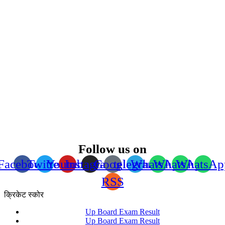
Follow us on
Facebook
Twitter
Youtube
Instagram
Google
telegram
WhatsApp
WhatsApp
WhatsAp
RSS
क्रिकेट स्कोर
Up Board Exam Result
Up Board Exam Result