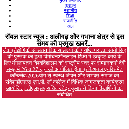
मुख्य समाचार
क्राइम
स्थानीय
शिक्षा
राजनीति
खेल
रॉयल स्टार न्यूज : अलीगढ़ और गभाना क्षेत्र से इस
समय की प्रमुख खबरें...
जैव प्रौद्योगिकी से सतत विकास लक्ष्यों की प्राप्ति पर डा. सोनी सिंह
की पुस्तक का हुआ विमोचन
ऑनलाइन शिक्षा में उत्कृष्ट कार्य के
लिए मंगलायतन विश्वविद्यालय को राष्ट्रीय स्तर पर सम्मान
कर्मा देवी
समूह में 26 व 27 जून को आयोजित होगा प्रोफेशनल एनरिचमेंट
कॉन्क्लेव-2026
योग से स्वस्थ जीवन और सशक्त समाज का
संदेश
डीएमएस एस.पी. लॉ कॉलेज में विधिक जागरूकता कार्यक्रम
आयोजित, डीएलएसए सचिव देवेंद्र कुमार ने किया विद्यार्थियों को
संबोधित