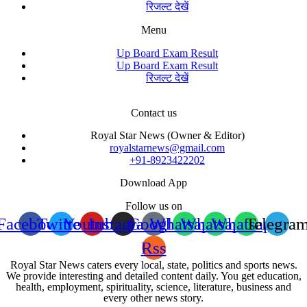
रिजल्ट देखें
Menu
Up Board Exam Result
Up Board Exam Result
रिजल्ट देखें
Contact us
Royal Star News (Owner & Editor)
royalstarnews@gmail.com
+91-8923422202
Download App
Follow us on
Facebook
Twitter
Youtube
Instagram
Google
Whatsapp
Whatsapp
Whatsapp
Telegra
Rss
Royal Star News caters every local, state, politics and sports news.
We provide interesting and detailed content daily. You get education,
health, employment, spirituality, science, literature, business and
every other news story.