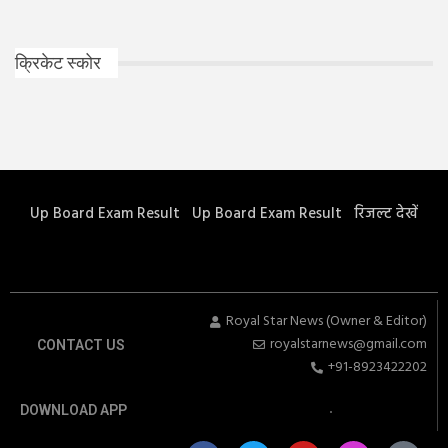
क्रिकेट स्कोर
Up Board Exam Result
Up Board Exam Result
रिजल्ट देखें
Royal Star News (Owner & Editor)
royalstarnews@gmail.com
CONTACT US
+91-8923422202
DOWNLOAD APP