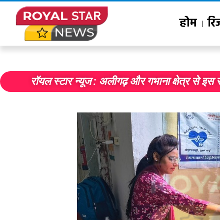
होम
रि
रॉयल स्टार न्यूज : अलीगढ़ और गभाना क्षेत्र से इस 
जैव प