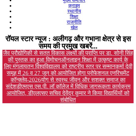
मुख्य समाचार
क्राइम
स्थानीय
शिक्षा
राजनीति
खेल
रॉयल स्टार न्यूज : अलीगढ़ और गभाना क्षेत्र से इस
समय की प्रमुख खबरें...
जैव प्रौद्योगिकी से सतत विकास लक्ष्यों की प्राप्ति पर डा. सोनी सिंह
की पुस्तक का हुआ विमोचन
ऑनलाइन शिक्षा में उत्कृष्ट कार्य के
लिए मंगलायतन विश्वविद्यालय को राष्ट्रीय स्तर पर सम्मान
कर्मा देवी
समूह में 26 व 27 जून को आयोजित होगा प्रोफेशनल एनरिचमेंट
कॉन्क्लेव-2026
योग से स्वस्थ जीवन और सशक्त समाज का
संदेश
डीएमएस एस.पी. लॉ कॉलेज में विधिक जागरूकता कार्यक्रम
आयोजित, डीएलएसए सचिव देवेंद्र कुमार ने किया विद्यार्थियों को
संबोधित