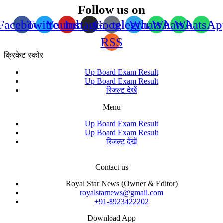
Follow us on
Facebook
Twitter
Youtube
Instagram
Google
telegram
WhatsApp
WhatsApp
WhatsAp
RSS
क्रिकेट स्कोर
Up Board Exam Result
Up Board Exam Result
रिजल्ट देखें
Menu
Up Board Exam Result
Up Board Exam Result
रिजल्ट देखें
Contact us
Royal Star News (Owner & Editor)
royalstarnews@gmail.com
+91-8923422202
Download App