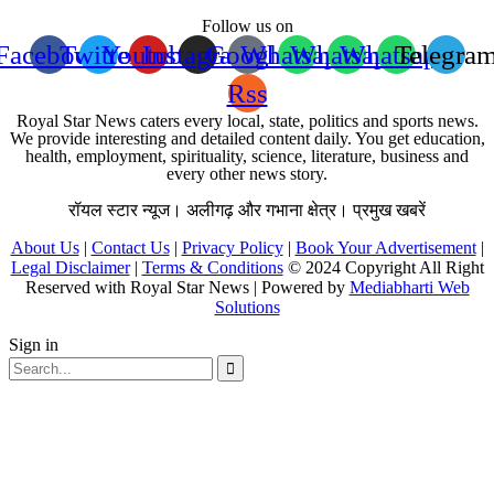
Follow us on
Facebook
Twitter
Youtube
Instagram
Google
Whatsapp
Whatsapp
Whatsapp
Telegra
Rss
Royal Star News caters every local, state, politics and sports news.
We provide interesting and detailed content daily. You get education,
health, employment, spirituality, science, literature, business and
every other news story.
रॉयल स्टार न्यूज। अलीगढ़ और गभाना क्षेत्र। प्रमुख खबरें
About Us
|
Contact Us
|
Privacy Policy
|
Book Your Advertisement
|
Legal Disclaimer
|
Terms & Conditions
© 2024 Copyright All Right
Reserved with Royal Star News | Powered by
Mediabharti Web
Solutions
Sign in