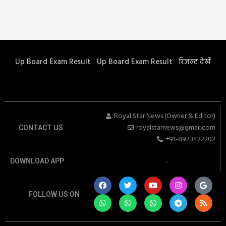
Up Board Exam Result
Up Board Exam Result
रिजल्ट देखें
Royal Star News (Owner & Editor)
royalstarnews@gmail.com
CONTACT US
+91-8923422202
DOWNLOAD APP
FOLLOW US ON